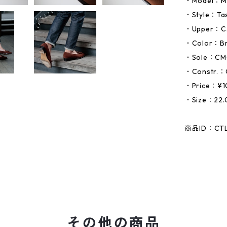
・Model：M
・Style：Tas
・Upper：C.F
・Color：B
・Sole：CMC
・Constr.：
・Price：¥10
・Size：22.
商品ID：CT
その他の商品