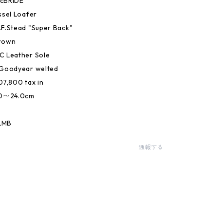
cBRIDE
sel Loafer
.Stead "Super Back"
rown
 Leather Sole
Goodyear welted
7,800 tax in
0〜24.0cm
LMB
通報する