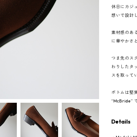
休日にカジ
想いで設計
素材感のあ
に華やかさ
つま先のス
わりしたタ
スを取って
ボトムは堅
“McBride”
Details